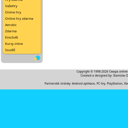
VašeHry
Online hry
Online hry zdarma
Aerobic
Zdarma
EmoSvět
Kurzy inline
Soutěž
Copyright © 1998-2026
Cwapa online
Created a designed by:
Stanislav 
Partnerské stránky:
Android aplikace
,
PC hry, PlayStation, Xb