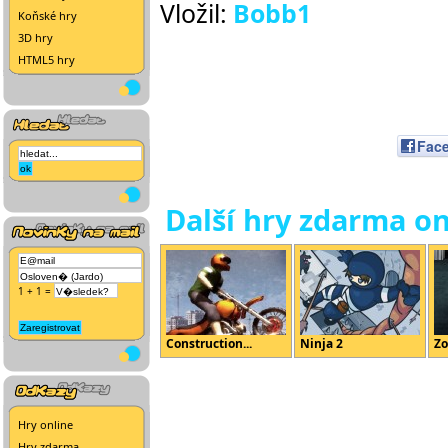
Vložil:
Bobb1
Koňské hry
3D hry
HTML5 hry
Fac
Další hry zdarma on
1 + 1 =
Construction...
Ninja 2
Zo
Hry online
Hry zdarma