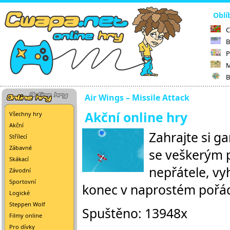
Oblí
C
B
P
M
B
Air Wings – Missile Attack
Akční online hry
Všechny hry
Akční
Zahrajte si g
Střílecí
Zábavné
se veškerým 
Skákací
nepřátele, vy
Závodní
Sportovní
konec v naprostém pořádk
Logické
Steppen Wolf
Spuštěno: 13948x
Filmy online
Pro dívky