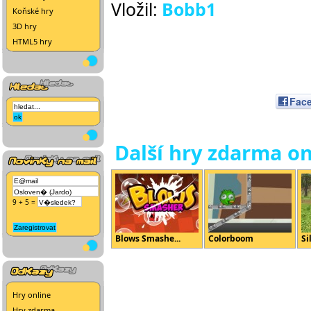
Vložil:
Bobb1
Koňské hry
3D hry
HTML5 hry
Fac
Další hry zdarma on
9 + 5 =
Blows Smashe...
Colorboom
Si
Hry online
Hry zdarma