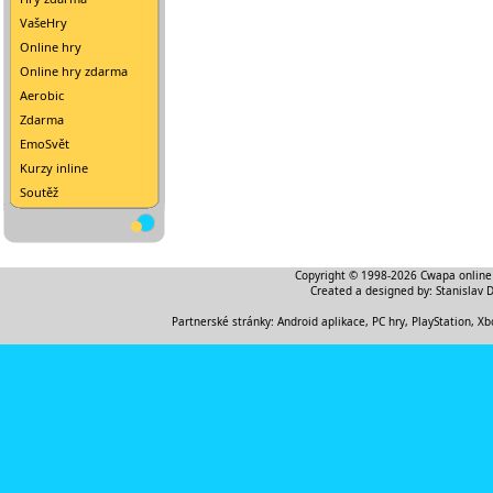
VašeHry
Online hry
Online hry zdarma
Aerobic
Zdarma
EmoSvět
Kurzy inline
Soutěž
Copyright © 1998-2026
Cwapa online
Created a designed by:
Stanislav 
Partnerské stránky:
Android aplikace
,
PC hry, PlayStation, Xb