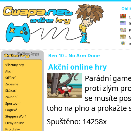
Oblí
C
B
P
M
B
Ben 10 – No Arm Done
Akční online hry
Všechny hry
Akční
Parádní games
Střílecí
Zábavné
proti zlým pr
Skákací
se musíte post
Závodní
Sportovní
toho na plno a prokažte s
Logické
Steppen Wolf
Spuštěno: 14258x
Filmy online
Pro dívky