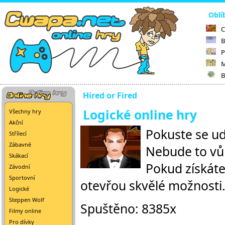
Oblí
C
B
P
M
B
Hired or Fired
Logické online hry
Všechny hry
Akční
Pokuste se ud
Střílecí
Zábavné
Nebude to vůb
Skákací
Pokud získáte
Závodní
Sportovní
otevřou skvělé možnosti
Logické
Steppen Wolf
Spuštěno: 8385x
Filmy online
Pro dívky