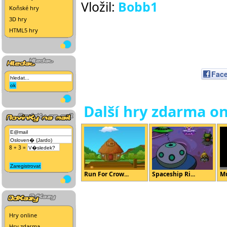
Vložil:
Bobb1
Koňské hry
3D hry
HTML5 hry
Fac
Další hry zdarma on
8 + 3 =
Run For Crow...
Spaceship Ri...
Mu
Hry online
Hry zdarma