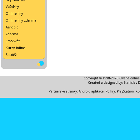
VašeHry
Online hry
Online hry zdarma
Aerobic
Zdarma
EmoSvět
Kurzy inline
Soutěž
Copyright © 1998-2026
Cwapa online
Created a designed by:
Stanislav 
Partnerské stránky:
Android aplikace
,
PC hry, PlayStation, Xb