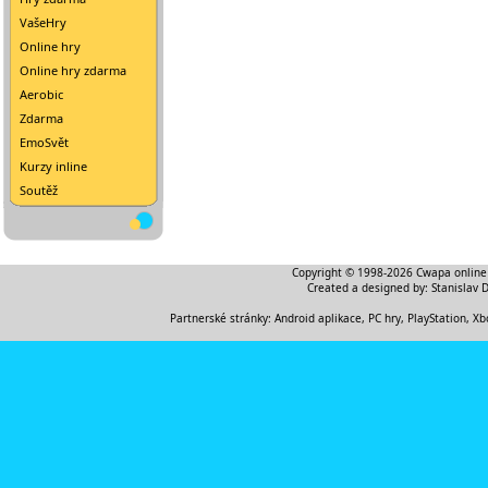
VašeHry
Online hry
Online hry zdarma
Aerobic
Zdarma
EmoSvět
Kurzy inline
Soutěž
Copyright © 1998-2026
Cwapa online
Created a designed by:
Stanislav 
Partnerské stránky:
Android aplikace
,
PC hry, PlayStation, Xb