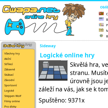
Oblí
C
B
P
M
B
Sideway
Logické online hry
Všechny hry
Akční
Skvělá hra, v
Střílecí
Zábavné
stranu. Musít
Skákací
úrovně jsou j
Závodní
Sportovní
záleží na vás, jak se k to
Logické
Steppen Wolf
Spuštěno: 9371x
Filmy online
Pro dívky