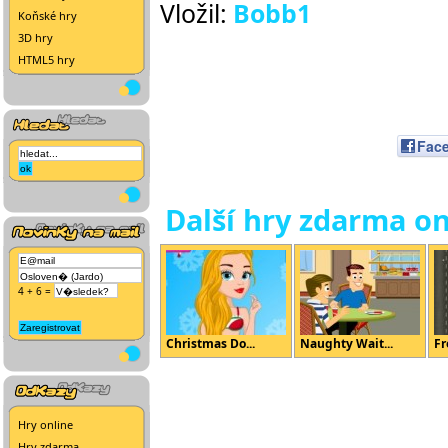
Vložil:
Bobb1
Koňské hry
3D hry
HTML5 hry
Fac
Další hry zdarma on
4 + 6 =
Christmas Do...
Naughty Wait...
Fr
Hry online
Hry zdarma