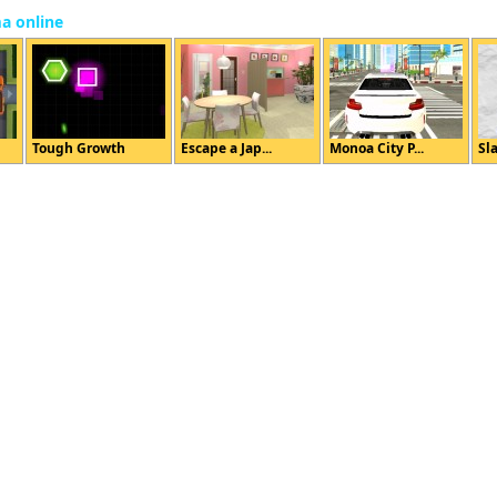
ma online
Tough Growth
Escape a Jap...
Monoa City P...
Sla