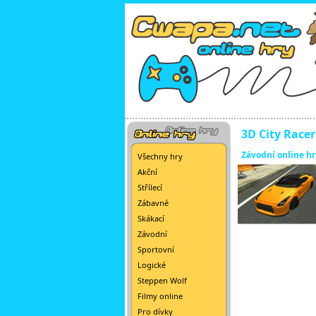
3D City Racer
Závodní online hr
Všechny hry
Akční
Střílecí
Zábavné
Skákací
Závodní
Sportovní
Logické
Steppen Wolf
Filmy online
Pro dívky