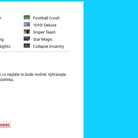
r
Football Crush
1010! Deluxe
Sniper Team
ng
Star Magic
Nights
Collapse Insanity
li co nejdále to bude možné. Vyhrávejte
potřeba.
erest