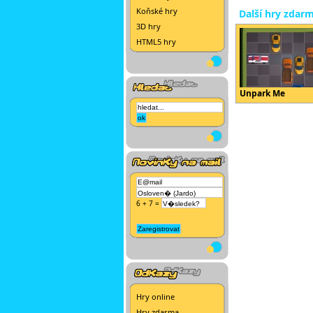
Koňské hry
Další hry zdar
3D hry
HTML5 hry
Unpark Me
6 + 7 =
Hry online
Hry zdarma