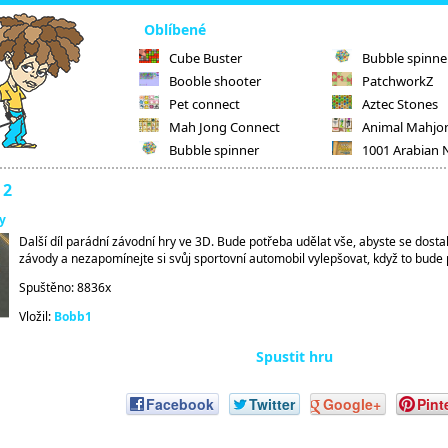
Oblíbené
Cube Buster
Bubble spinne
Booble shooter
PatchworkZ
Pet connect
Aztec Stones
Mah Jong Connect
Animal Mahjo
Bubble spinner
1001 Arabian 
 2
y
Další díl parádní závodní hry ve 3D. Bude potřeba udělat vše, abyste se dosta
závody a nezapomínejte si svůj sportovní automobil vylepšovat, když to bude 
Spuštěno: 8836x
Vložil:
Bobb1
Spustit hru
Facebook
Twitter
Google+
Pint