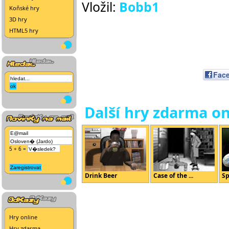
Vložil:
Bobb1
Koňské hry
3D hry
HTML5 hry
Fac
Další hry zdarma on
5 + 6 =
Drink Beer
Case of the ...
Sp
Hry online
Hry zdarma