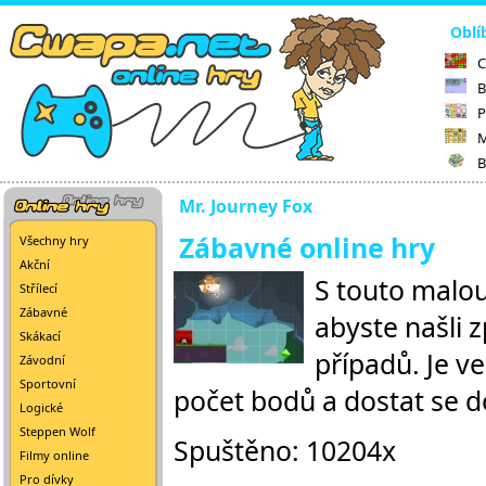
Oblí
C
B
P
M
B
Mr. Journey Fox
Zábavné online hry
Všechny hry
Akční
S touto malou
Střílecí
Zábavné
abyste našli z
Skákací
případů. Je ve
Závodní
Sportovní
počet bodů a dostat se d
Logické
Steppen Wolf
Spuštěno: 10204x
Filmy online
Pro dívky