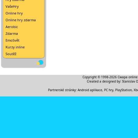
VašeHry
Online hry
Online hry zdarma
Aerobic
Zdarma
EmoSvět
Kurzy inline
Soutěž
Copyright © 1998-2026
Cwapa online
Created a designed by:
Stanislav 
Partnerské stránky:
Android aplikace
,
PC hry, PlayStation, Xb