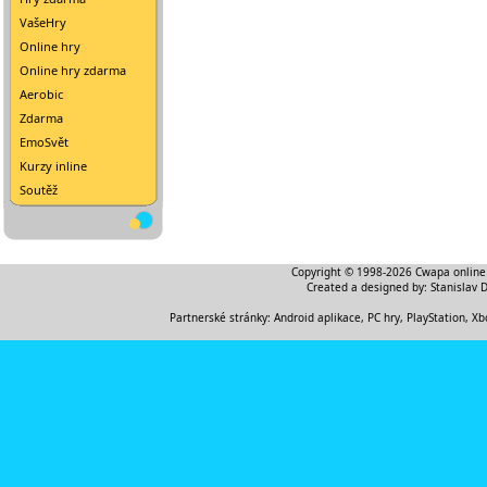
VašeHry
Online hry
Online hry zdarma
Aerobic
Zdarma
EmoSvět
Kurzy inline
Soutěž
Copyright © 1998-2026
Cwapa online
Created a designed by:
Stanislav 
Partnerské stránky:
Android aplikace
,
PC hry, PlayStation, Xb