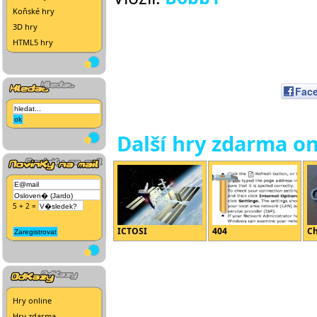
Koňské hry
3D hry
HTML5 hry
Fac
Další hry zdarma on
5 + 2 =
ICTOSI
404
C
Hry online
Hry zdarma