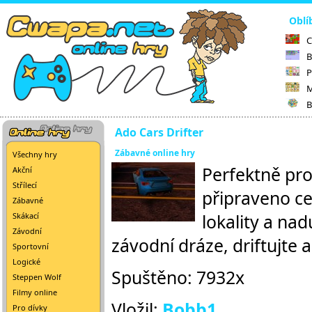
Oblí
C
B
P
M
B
Ado Cars Drifter
Zábavné online hry
Všechny hry
Perfektně pro
Akční
Střílecí
připraveno cel
Zábavné
lokality a na
Skákací
Závodní
závodní dráze, driftujte a
Sportovní
Logické
Spuštěno: 7932x
Steppen Wolf
Filmy online
Vložil:
Bobb1
Pro dívky