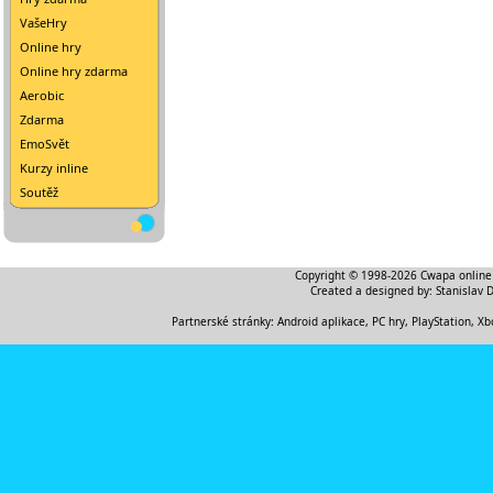
VašeHry
Online hry
Online hry zdarma
Aerobic
Zdarma
EmoSvět
Kurzy inline
Soutěž
Copyright © 1998-2026
Cwapa online
Created a designed by:
Stanislav 
Partnerské stránky:
Android aplikace
,
PC hry, PlayStation, Xb