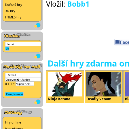
Vložil:
Bobb1
Koňské hry
3D hry
HTML5 hry
Fac
Další hry zdarma on
0 + 1 =
Ninja Katana
Deadly Venom
Bl
Hry online
Hry zdarma