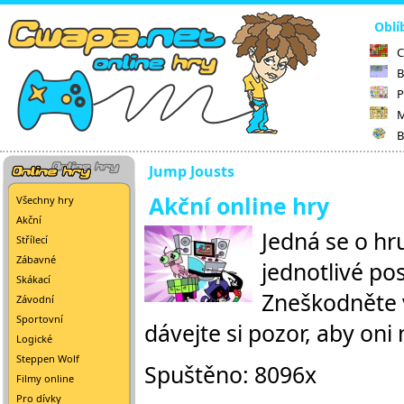
Oblí
C
B
P
M
B
Jump Jousts
Akční online hry
Všechny hry
Akční
Jedná se o hr
Střílecí
Zábavné
jednotlivé pos
Skákací
Zneškodněte v
Závodní
Sportovní
dávejte si pozor, aby oni n
Logické
Steppen Wolf
Spuštěno: 8096x
Filmy online
Pro dívky