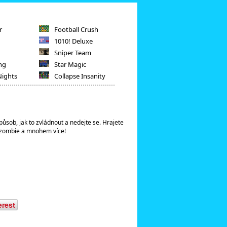
r
Football Crush
1010! Deluxe
Sniper Team
ng
Star Magic
Nights
Collapse Insanity
působ, jak to zvládnout a nedejte se. Hrajete
i, zombie a mnohem více!
erest