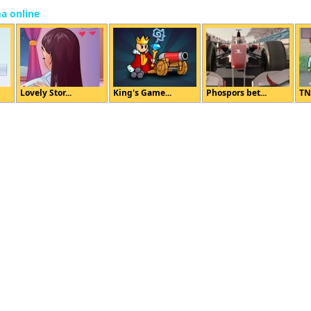
ma online
Lovely Stor...
King's Game...
Phospors bet...
TN