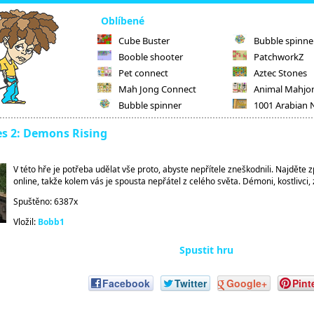
Oblíbené
Cube Buster
Bubble spinne
Booble shooter
PatchworkZ
Pet connect
Aztec Stones
Mah Jong Connect
Animal Mahjo
Bubble spinner
1001 Arabian 
s 2: Demons Rising
V této hře je potřeba udělat vše proto, abyste nepřítele zneškodnili. Najděte z
online, takže kolem vás je spousta nepřátel z celého světa. Démoni, kostlivc
Spuštěno: 6387x
Vložil:
Bobb1
Spustit hru
Facebook
Twitter
Google+
Pint