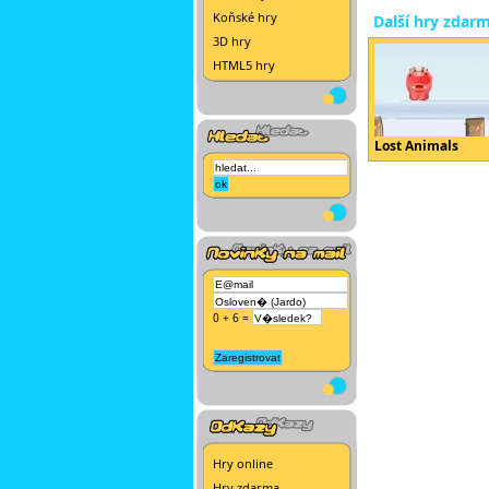
Koňské hry
Další hry zdar
3D hry
HTML5 hry
Lost Animals
0 + 6 =
Hry online
Hry zdarma