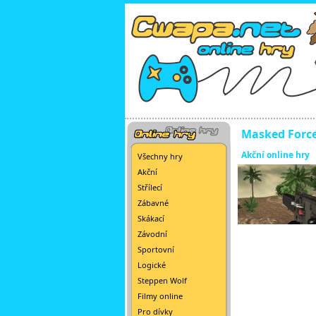
Masked Force
Akční online hry
Všechny hry
Akční
Střílecí
Zábavné
Skákací
Závodní
Sportovní
Logické
Steppen Wolf
Filmy online
Pro dívky