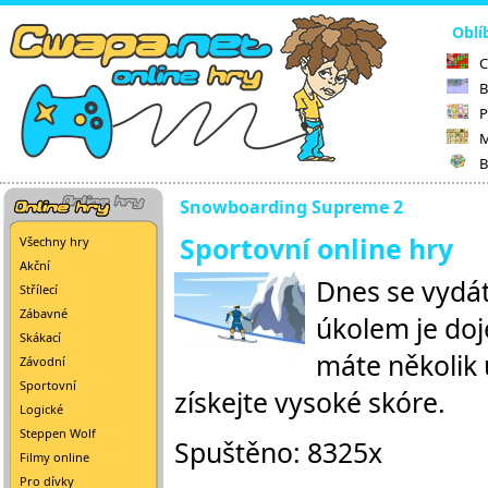
Oblí
C
B
P
M
B
Snowboarding Supreme 2
Sportovní online hry
Všechny hry
Akční
Dnes se vydá
Střílecí
Zábavné
úkolem je doj
Skákací
máte několik 
Závodní
Sportovní
získejte vysoké skóre.
Logické
Steppen Wolf
Spuštěno: 8325x
Filmy online
Pro dívky