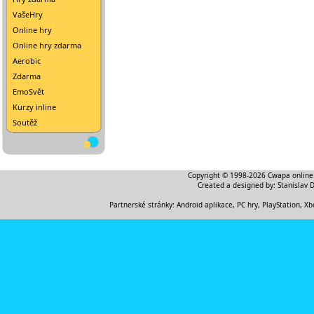
VašeHry
Online hry
Online hry zdarma
Aerobic
Zdarma
EmoSvět
Kurzy inline
Soutěž
Copyright © 1998-2026
Cwapa online
Created a designed by:
Stanislav 
Partnerské stránky:
Android aplikace
,
PC hry, PlayStation, Xb