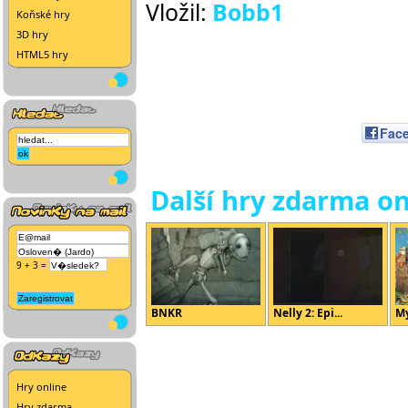
Vložil:
Bobb1
Koňské hry
3D hry
HTML5 hry
Fac
Další hry zdarma on
9 + 3 =
BNKR
Nelly 2: Epi...
M
Hry online
Hry zdarma