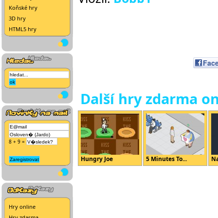
Koňské hry
3D hry
HTML5 hry
Fac
Další hry zdarma on
8 + 9 =
Hungry Joe
5 Minutes To...
Na
Hry online
Hry zdarma