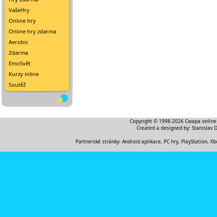
VašeHry
Online hry
Online hry zdarma
Aerobic
Zdarma
EmoSvět
Kurzy inline
Soutěž
Copyright © 1998-2026
Cwapa online
Created a designed by:
Stanislav 
Partnerské stránky:
Android aplikace
,
PC hry, PlayStation, Xb