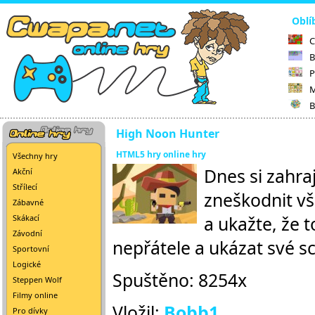
Oblí
C
B
P
M
B
High Noon Hunter
HTML5 hry online hry
Všechny hry
Dnes si zahra
Akční
Střílecí
zneškodnit vš
Zábavné
a ukažte, že 
Skákací
Závodní
nepřátele a ukázat své s
Sportovní
Logické
Spuštěno: 8254x
Steppen Wolf
Filmy online
Vložil:
Bobb1
Pro dívky