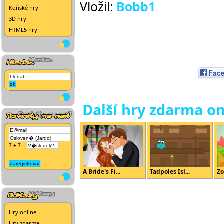
Vložil:
Bobb1
Koňské hry
3D hry
HTML5 hry
Fac
Další hry zdarma on
7 + 7 =
A Bride's Fi...
Tadpoles Isl...
Zo
Hry online
Hry zdarma