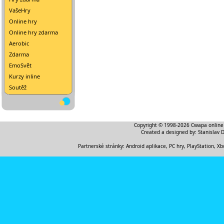
VašeHry
Online hry
Online hry zdarma
Aerobic
Zdarma
EmoSvět
Kurzy inline
Soutěž
Copyright © 1998-2026
Cwapa online
Created a designed by:
Stanislav 
Partnerské stránky:
Android aplikace
,
PC hry, PlayStation, Xb