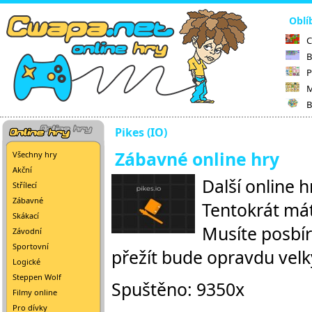
Oblí
C
B
P
M
B
Pikes (IO)
Zábavné online hry
Všechny hry
Akční
Další online h
Střílecí
Zábavné
Tentokrát má
Skákací
Musíte posbí
Závodní
Sportovní
přežít bude opravdu velk
Logické
Steppen Wolf
Spuštěno: 9350x
Filmy online
Pro dívky