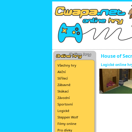
House of Sec
Logické online hr
Všechny hry
Akční
Střílecí
Zábavné
Skákací
Závodní
Sportovní
Logické
Steppen Wolf
Filmy online
Pro dívky