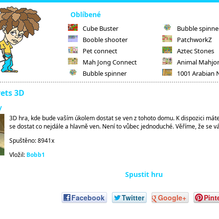
Oblíbené
Cube Buster
Bubble spinne
Booble shooter
PatchworkZ
Pet connect
Aztec Stones
Mah Jong Connect
Animal Mahjo
Bubble spinner
1001 Arabian 
rets 3D
y
3D hra, kde bude vaším úkolem dostat se ven z tohoto domu. K dispozici máte
se dostat co nejdále a hlavně ven. Není to vůbec jednoduché. Věříme, že se 
Spuštěno: 8941x
Vložil:
Bobb1
Spustit hru
Facebook
Twitter
Google+
Pint