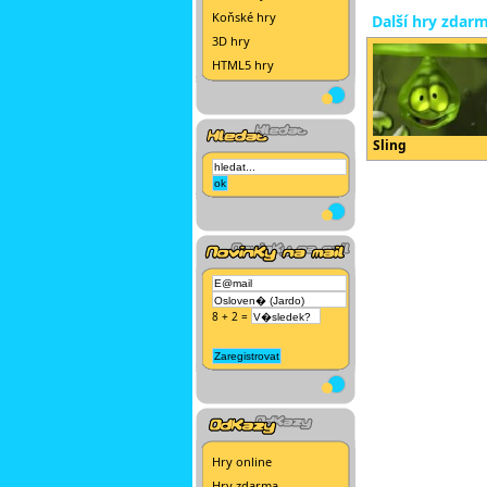
Koňské hry
Další hry zdar
3D hry
HTML5 hry
Sling
8 + 2 =
Hry online
Hry zdarma