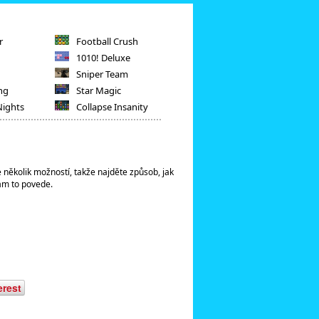
r
Football Crush
1010! Deluxe
Sniper Team
ng
Star Magic
Nights
Collapse Insanity
 několik možností, takže najděte způsob, jak
vám to povede.
erest