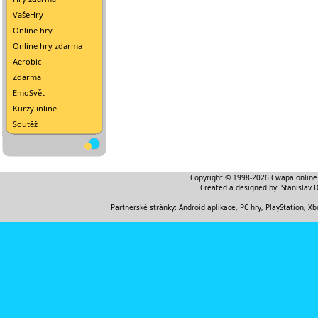
VašeHry
Online hry
Online hry zdarma
Aerobic
Zdarma
EmoSvět
Kurzy inline
Soutěž
Copyright © 1998-2026
Cwapa online
Created a designed by:
Stanislav 
Partnerské stránky:
Android aplikace
,
PC hry, PlayStation, Xb