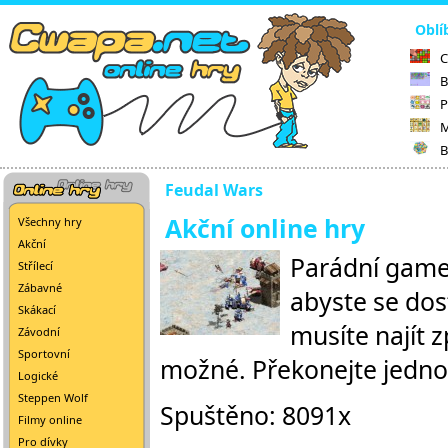
Oblí
C
B
P
M
B
Feudal Wars
Akční online hry
Všechny hry
Akční
Parádní games
Střílecí
Zábavné
abyste se dos
Skákací
musíte najít 
Závodní
Sportovní
možné. Překonejte jednot
Logické
Steppen Wolf
Spuštěno: 8091x
Filmy online
Pro dívky