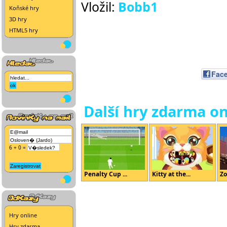
Vložil:
Bobb1
Koňské hry
3D hry
HTML5 hry
Fac
Další hry zdarma on
6 + 0 =
Penalty Cup ...
Kitty at the...
Zo
Hry online
Hry zdarma