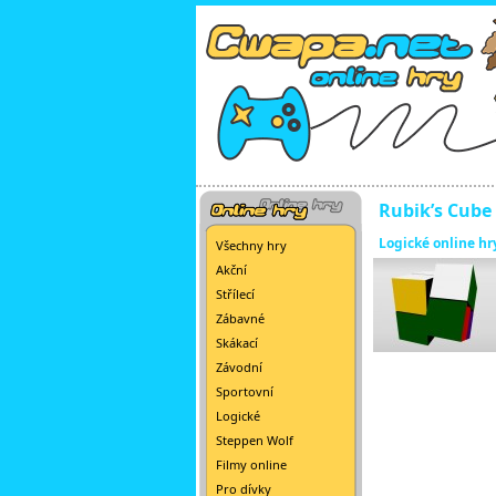
Rubik’s Cube
Logické online hr
Všechny hry
Akční
Střílecí
Zábavné
Skákací
Závodní
Sportovní
Logické
Steppen Wolf
Filmy online
Pro dívky