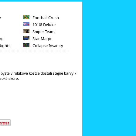
r
Football Crush
1010! Deluxe
Sniper Team
ng
Star Magic
Nights
Collapse Insanity
abyste v rubikové kostce dostali stejné barvy k
ysoké skóre.
erest