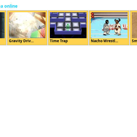
ma online
Gravity Driv...
Time Trap
Nacho Wrestl...
Sm