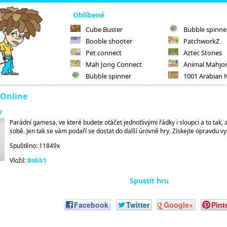
Oblíbené
Cube Buster
Bubble spinne
Booble shooter
PatchworkZ
Pet connect
Aztec Stones
Mah Jong Connect
Animal Mahjo
Bubble spinner
1001 Arabian 
 Online
y
Parádní gamesa, ve které budete otáčet jednotlivými řádky i sloupci a to tak, 
sobě. Jen tak se vám podaří se dostat do další úrovně hry. Získejte opravdu v
Spuštěno: 11849x
Vložil:
Bobb1
Spustit hru
Facebook
Twitter
Google+
Pint