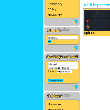
Koňské hry
Další hry zdar
3D hry
HTML5 hry
Epic Fall
1 + 0 =
Hry online
Hry zdarma