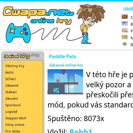
Oblí
C
B
P
M
B
Paddle Pals
Zábavné online hry
Všechny hry
V této hře je 
Akční
Střílecí
velký pozor a
Zábavné
přeskočili pře
Skákací
Závodní
mód, pokud vás standard
Sportovní
Logické
Spuštěno: 8073x
Steppen Wolf
Filmy online
Vložil:
Bobb1
Pro dívky