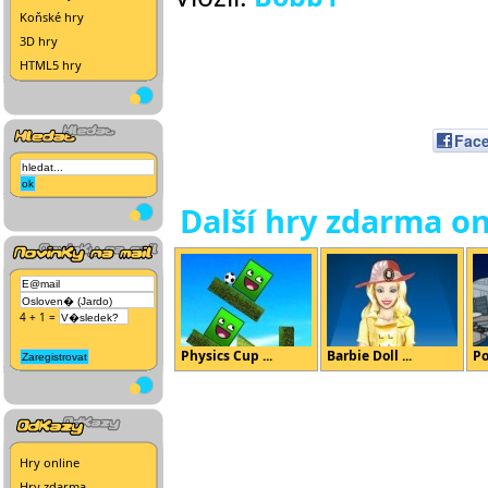
Koňské hry
3D hry
HTML5 hry
Fac
Další hry zdarma on
4 + 1 =
Physics Cup ...
Barbie Doll ...
Po
Hry online
Hry zdarma