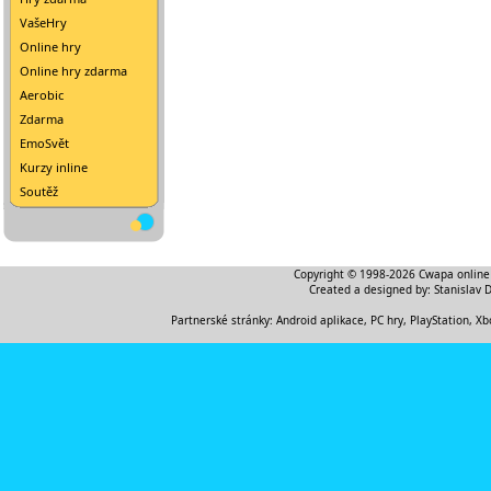
VašeHry
Online hry
Online hry zdarma
Aerobic
Zdarma
EmoSvět
Kurzy inline
Soutěž
Copyright © 1998-2026
Cwapa online
Created a designed by:
Stanislav 
Partnerské stránky:
Android aplikace
,
PC hry, PlayStation, Xb