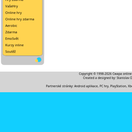
VašeHry
Online hry
Online hry zdarma
Aerobic
Zdarma
EmoSvět
Kurzy inline
Soutěž
Copyright © 1998-2026
Cwapa online
Created a designed by:
Stanislav 
Partnerské stránky:
Android aplikace
,
PC hry, PlayStation, Xb