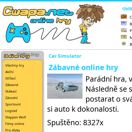
Oblí
C
B
P
M
B
Car Simulator
Zábavné online hry
Všechny hry
Akční
Parádní hra, 
Střílecí
Zábavné
Následně se s
Skákací
postarat o svá
Závodní
Sportovní
si auto k dokonalosti.
Logické
Steppen Wolf
Spuštěno: 8327x
Filmy online
Pro dívky