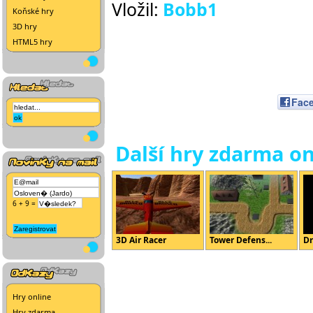
Vložil:
Bobb1
Koňské hry
3D hry
HTML5 hry
Fac
Další hry zdarma on
6 + 9 =
3D Air Racer
Tower Defens...
Dr
Hry online
Hry zdarma