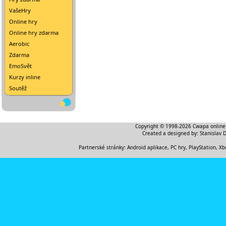
VašeHry
Online hry
Online hry zdarma
Aerobic
Zdarma
EmoSvět
Kurzy inline
Soutěž
Copyright © 1998-2026
Cwapa online
Created a designed by:
Stanislav 
Partnerské stránky:
Android aplikace
,
PC hry, PlayStation, Xb