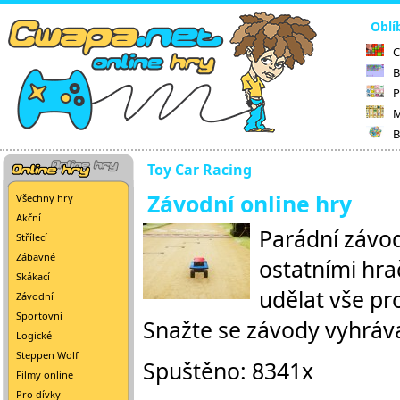
Oblí
C
B
P
M
B
Toy Car Racing
Závodní online hry
Všechny hry
Akční
Parádní závod
Střílecí
Zábavné
ostatními hra
Skákací
udělat vše pr
Závodní
Sportovní
Snažte se závody vyhrávat
Logické
Steppen Wolf
Spuštěno: 8341x
Filmy online
Pro dívky