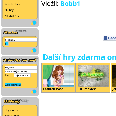
Vložil:
Bobb1
Koňské hry
3D hry
HTML5 hry
Fac
Další hry zdarma on
1 + 1 =
Fashion Pose...
PB Freekick
Jo
Hry online
Hry zdarma