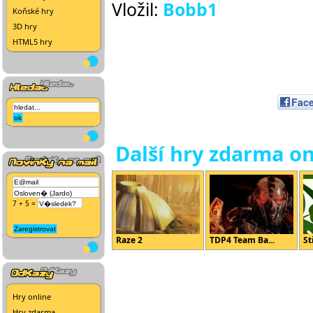
Vložil:
Bobb1
Koňské hry
3D hry
HTML5 hry
Fac
Další hry zdarma on
7 + 5 =
Raze 2
TDP4 Team Ba...
St
Hry online
Hry zdarma