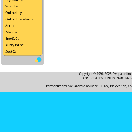
VašeHry
Online hry
Online hry zdarma
Aerobic
Zdarma
EmoSvět
Kurzy inline
Soutěž
Copyright © 1998-2026
Cwapa online
Created a designed by:
Stanislav 
Partnerské stránky:
Android aplikace
,
PC hry, PlayStation, Xb