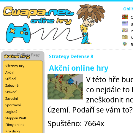
Oblí
C
B
P
M
B
Strategy Defense 8
Akční online hry
Všechny hry
Akční
V této hře bu
Střílecí
Zábavné
co nejdále t
Skákací
zneškodnit ne
Závodní
Sportovní
území. Podaří se vám to?
Logické
Steppen Wolf
Spuštěno: 7664x
Filmy online
Pro dívky