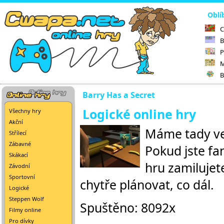
Oblí
C
B
P
M
B
Barry Has a Secret
Logické online hry
Všechny hry
Akční
Máme tady ve
Střílecí
Zábavné
Pokud jste fa
Skákací
hru zamilujete
Závodní
Sportovní
chytře plánovat, co dál.
Logické
Steppen Wolf
Spuštěno: 8092x
Filmy online
Pro dívky