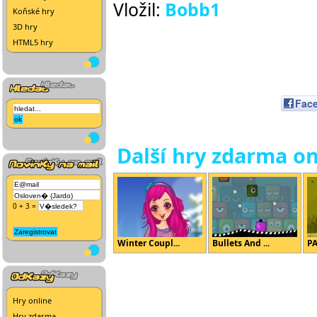
Vložil:
Bobb1
Koňské hry
3D hry
HTML5 hry
Fac
Další hry zdarma on
0 + 3 =
Winter Coupl...
Bullets And ...
P
Hry online
Hry zdarma