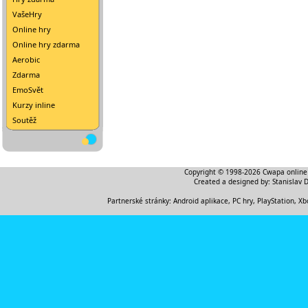
VašeHry
Online hry
Online hry zdarma
Aerobic
Zdarma
EmoSvět
Kurzy inline
Soutěž
Copyright © 1998-2026
Cwapa online
Created a designed by:
Stanislav 
Partnerské stránky:
Android aplikace
,
PC hry, PlayStation, Xb