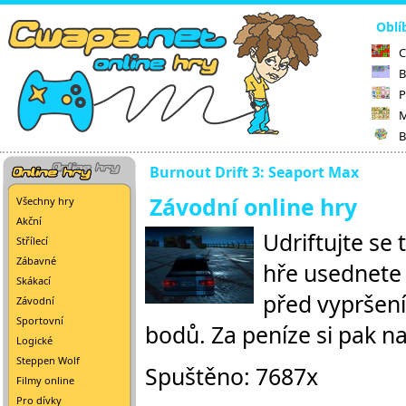
Oblí
C
B
P
M
B
Burnout Drift 3: Seaport Max
Závodní online hry
Všechny hry
Akční
Udriftujte se 
Střílecí
Zábavné
hře usednete 
Skákací
před vypršení
Závodní
Sportovní
bodů. Za peníze si pak n
Logické
Steppen Wolf
Spuštěno: 7687x
Filmy online
Pro dívky