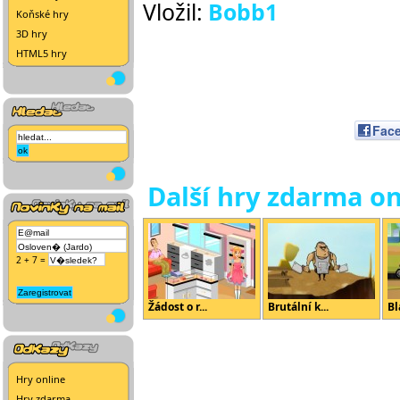
Vložil:
Bobb1
Koňské hry
3D hry
HTML5 hry
Fac
Další hry zdarma on
2 + 7 =
Žádost o r...
Brutální k...
Bl
Hry online
Hry zdarma