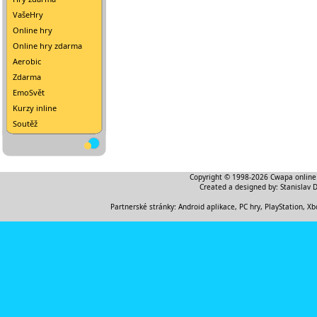
VašeHry
Online hry
Online hry zdarma
Aerobic
Zdarma
EmoSvět
Kurzy inline
Soutěž
Copyright © 1998-2026
Cwapa online
Created a designed by:
Stanislav 
Partnerské stránky:
Android aplikace
,
PC hry, PlayStation, Xb