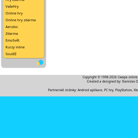
VašeHry
Online hry
Online hry zdarma
Aerobic
Zdarma
EmoSvět
Kurzy inline
Soutěž
Copyright © 1998-2026
Cwapa online
Created a designed by:
Stanislav 
Partnerské stránky:
Android aplikace
,
PC hry, PlayStation, Xb