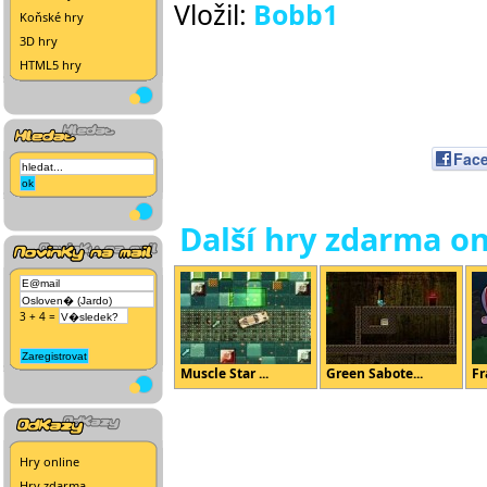
Vložil:
Bobb1
Koňské hry
3D hry
HTML5 hry
Fac
Další hry zdarma on
3 + 4 =
Muscle Star ...
Green Sabote...
Fr
Hry online
Hry zdarma