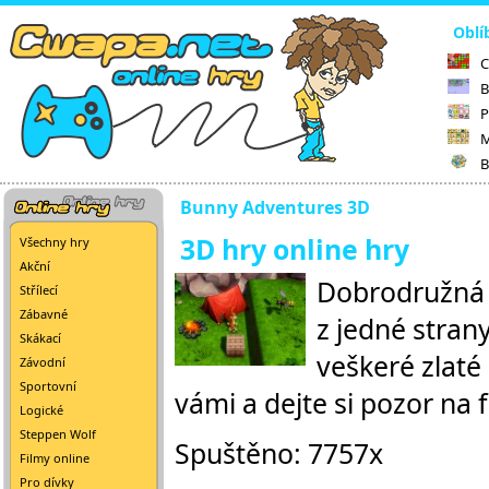
Oblí
C
B
P
M
B
Bunny Adventures 3D
3D hry online hry
Všechny hry
Akční
Dobrodružná h
Střílecí
Zábavné
z jedné stran
Skákací
veškeré zlaté
Závodní
Sportovní
vámi a dejte si pozor na 
Logické
Steppen Wolf
Spuštěno: 7757x
Filmy online
Pro dívky