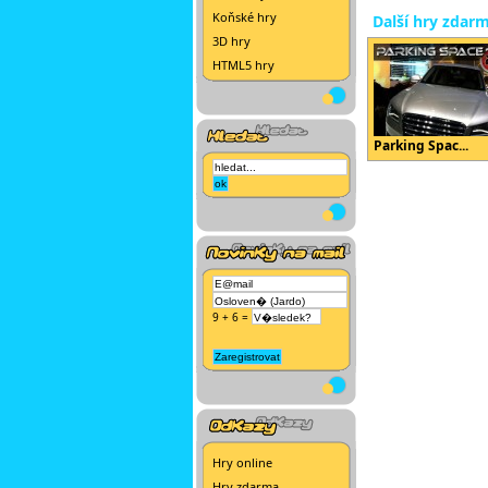
Koňské hry
Další hry zdar
3D hry
HTML5 hry
Parking Spac...
9 + 6 =
Hry online
Hry zdarma