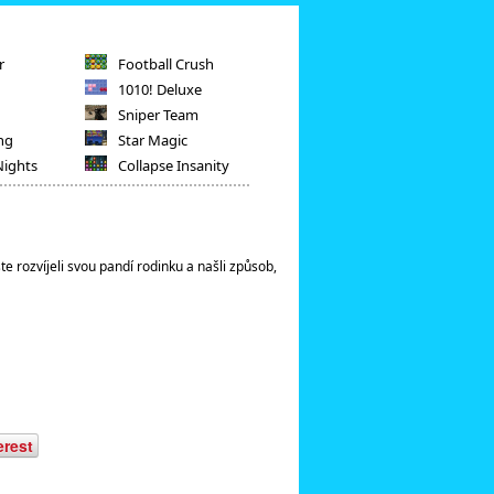
r
Football Crush
1010! Deluxe
Sniper Team
ng
Star Magic
Nights
Collapse Insanity
te rozvíjeli svou pandí rodinku a našli způsob,
erest