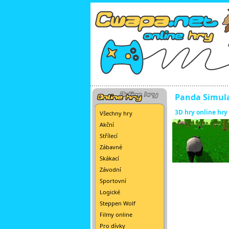
Panda Simul
3D hry online hry
Všechny hry
Akční
Střílecí
Zábavné
Skákací
Závodní
Sportovní
Logické
Steppen Wolf
Filmy online
Pro dívky