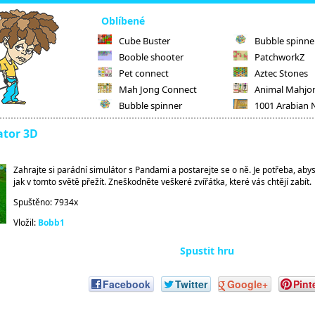
Oblíbené
Cube Buster
Bubble spinne
Booble shooter
PatchworkZ
Pet connect
Aztec Stones
Mah Jong Connect
Animal Mahjo
Bubble spinner
1001 Arabian 
ator 3D
Zahrajte si parádní simulátor s Pandami a postarejte se o ně. Je potřeba, abys
jak v tomto světě přežít. Zneškodněte veškeré zvířátka, které vás chtějí zabít.
Spuštěno: 7934x
Vložil:
Bobb1
Spustit hru
Facebook
Twitter
Google+
Pint