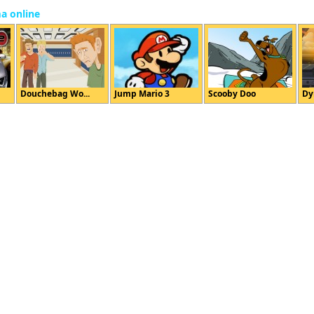
ma online
Douchebag Wo...
Jump Mario 3
Scooby Doo
Dy