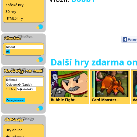
Koňské hry
3D hry
HTML5 hry
Fac
Další hry zdarma on
3 + 6 =
Bubble Fight...
Card Monster...
V
Hry online
Hry zdarma