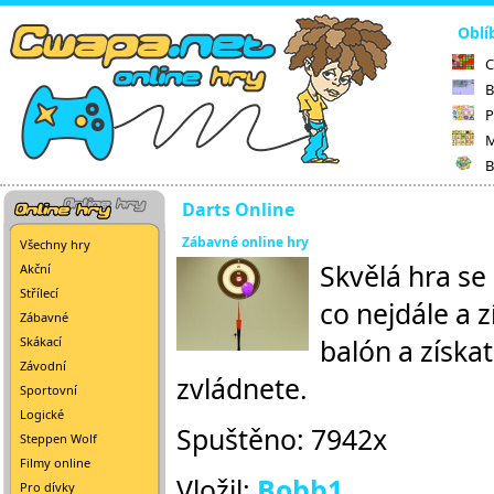
Oblí
C
B
P
M
B
Darts Online
Zábavné online hry
Všechny hry
Skvělá hra se
Akční
Střílecí
co nejdále a 
Zábavné
balón a získa
Skákací
Závodní
zvládnete.
Sportovní
Logické
Spuštěno: 7942x
Steppen Wolf
Filmy online
Vložil:
Bobb1
Pro dívky