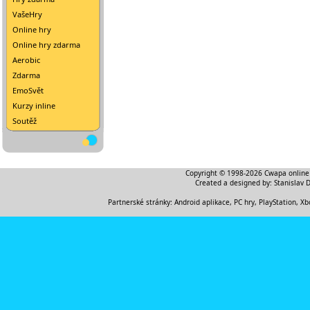
VašeHry
Online hry
Online hry zdarma
Aerobic
Zdarma
EmoSvět
Kurzy inline
Soutěž
Copyright © 1998-2026
Cwapa online
Created a designed by:
Stanislav 
Partnerské stránky:
Android aplikace
,
PC hry, PlayStation, Xb