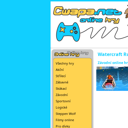
Watercraft R
Závodní online hr
Všechny hry
Akční
Střílecí
Zábavné
Skákací
Závodní
Sportovní
Logické
Steppen Wolf
Filmy online
Pro dívky