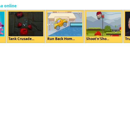
ma online
Tank Crusade...
Run Back Hom...
Shoot'n'Sho...
Tr