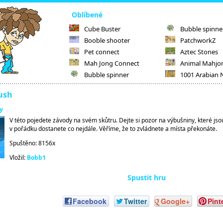
Oblíbené
Cube Buster
Bubble spinne
Booble shooter
PatchworkZ
Pet connect
Aztec Stones
Mah Jong Connect
Animal Mahjo
Bubble spinner
1001 Arabian 
ush
y
V této pojedete závody na svém skůtru. Dejte si pozor na výbušniny, které js
v pořádku dostanete co nejdále. Věříme, že to zvládnete a místa překonáte.
Spuštěno: 8156x
Vložil:
Bobb1
Spustit hru
Facebook
Twitter
Google+
Pint