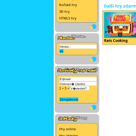
Koňské hry
Další hry zdar
3D hry
HTML5 hry
Rats Cooking
2 + 5 =
Hry online
Hry zdarma