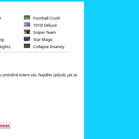
r
Football Crush
1010! Deluxe
Sniper Team
ng
Star Magic
Nights
Collapse Insanity
ou umístěné kolem vás. Najděte způsob, jak se
erest