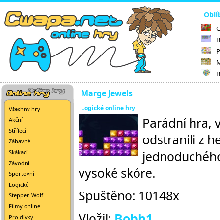
Oblí
C
B
P
M
B
Marge Jewels
Logické online hry
Všechny hry
Parádní hra, 
Akční
Střílecí
odstranili z 
Zábavné
jednoduchého.
Skákací
Závodní
vysoké skóre.
Sportovní
Logické
Spuštěno: 10148x
Steppen Wolf
Filmy online
Vložil:
Bobb1
Pro dívky