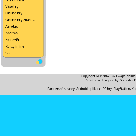
VašeHry
Online hry
Online hry zdarma
Aerobic
Zdarma
EmoSvět
Kurzy inline
Soutěž
Copyright © 1998-2026
Cwapa online
Created a designed by:
Stanislav 
Partnerské stránky:
Android aplikace
,
PC hry, PlayStation, Xb