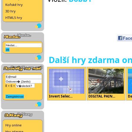
Koňské hry
3D hry
HTML5 hry
Fac
Další hry zdarma on
8 + 6 =
Invert Selec...
DIGITAL PAIN...
D
Hry online
Hry zdarma