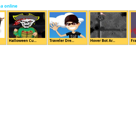
ma online
Halloween Cu...
Traveler Dre...
Hover Bot Ar...
Fr