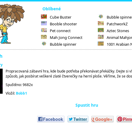
Oblíbené
Cube Buster
Bubble spinne
Booble shooter
PatchworkZ
Pet connect
Aztec Stones
Mah Jong Connect
Animal Mahjo
Bubble spinner
1001 Arabian 
h
ry
Propracovaná zábavní hra, kde bude potřeba překonávat překážky. Dejte si vš
způsob, jak posbírat veškeré zlaté čtverečky na herní ploše. Věříme, že se do
Spuštěno: 9682x
Vložil:
Bobb1
Spustit hru
Facebook
Twitter
Google+
Pint