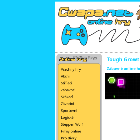
Tough Growt
Zábavné online h
Všechny hry
Akční
Střílecí
Zábavné
Skákací
Závodní
Sportovní
Logické
Steppen Wolf
Filmy online
Pro dívky