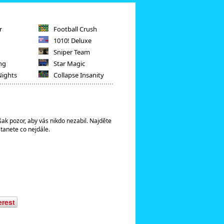
r
Football Crush
1010! Deluxe
Sniper Team
ng
Star Magic
Nights
Collapse Insanity
ak pozor, aby vás nikdo nezabil. Najděte
stanete co nejdále.
erest