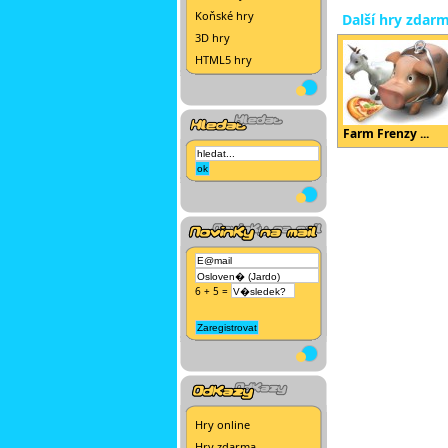
Koňské hry
Další hry zdar
3D hry
HTML5 hry
Farm Frenzy ...
6 + 5 =
Hry online
Hry zdarma