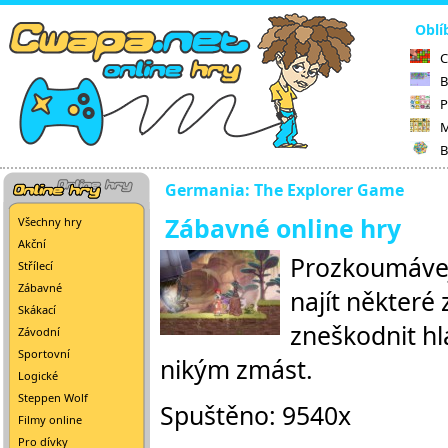
Oblí
C
B
P
M
B
Germania: The Explorer Game
Zábavné online hry
Všechny hry
Akční
Prozkoumávejt
Střílecí
Zábavné
najít některé
Skákací
zneškodnit hl
Závodní
Sportovní
nikým zmást.
Logické
Steppen Wolf
Spuštěno: 9540x
Filmy online
Pro dívky