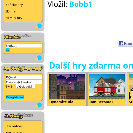
Vložil:
Bobb1
Koňské hry
3D hry
HTML5 hry
Fac
Další hry zdarma on
8 + 9 =
Dynamite Bla...
Tom Become F...
St
Hry online
Hry zdarma