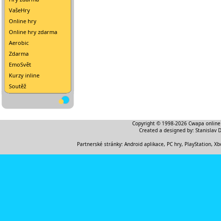
VašeHry
Online hry
Online hry zdarma
Aerobic
Zdarma
EmoSvět
Kurzy inline
Soutěž
Copyright © 1998-2026
Cwapa online
Created a designed by:
Stanislav 
Partnerské stránky:
Android aplikace
,
PC hry, PlayStation, Xb