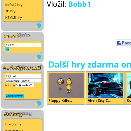
Vložil:
Bobb1
Koňské hry
3D hry
HTML5 hry
Fac
Další hry zdarma on
6 + 6 =
Flappy Kille...
Alien City C...
Co
Hry online
Hry zdarma