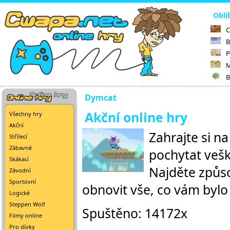
Oblí
C
B
P
M
B
Dymcat
Akční online hry
Všechny hry
Akční
Zahrajte si n
Střílecí
Zábavné
pochytat veške
Skákací
Najděte způso
Závodní
Sportovní
obnovit vše, co vám bylo
Logické
Steppen Wolf
Spuštěno: 14172x
Filmy online
Pro dívky