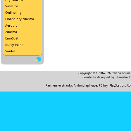
VašeHry
Online hry
Online hry zdarma
Aerobic
Zdarma
EmoSvět
Kurzy inline
Soutěž
Copyright © 1998-2026
Cwapa online
Created a designed by:
Stanislav 
Partnerské stránky:
Android aplikace
,
PC hry, PlayStation, Xb