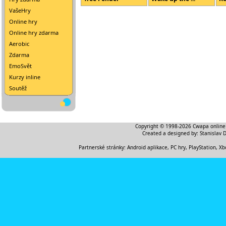
VašeHry
Online hry
Online hry zdarma
Aerobic
Zdarma
EmoSvět
Kurzy inline
Soutěž
Copyright © 1998-2026
Cwapa online
Created a designed by:
Stanislav 
Partnerské stránky:
Android aplikace
,
PC hry, PlayStation, Xb