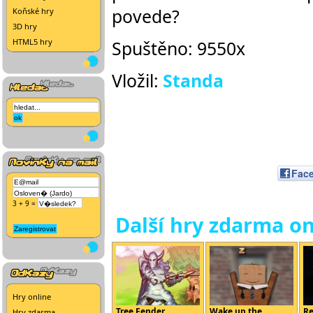
povede?
Koňské hry
3D hry
HTML5 hry
Spuštěno: 9550x
Vložil:
Standa
Fac
3 + 9 =
Další hry zdarma on
Hry online
Tree Fender
Wake up the ...
Re
Hry zdarma