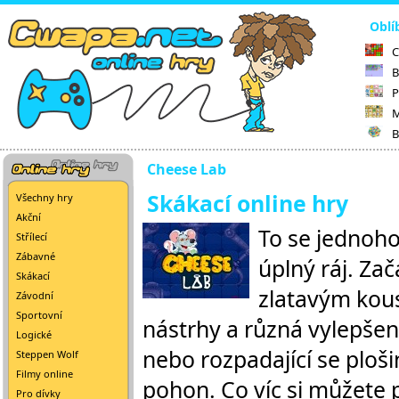
Oblí
C
B
P
M
B
Cheese Lab
Skákací online hry
Všechny hry
Akční
To se jednoho
Střílecí
Zábavné
úplný ráj. Zač
Skákací
zlatavým kous
Závodní
Sportovní
nástrhy a různá vylepšen
Logické
nebo rozpadající se ploši
Steppen Wolf
Filmy online
pohon. Co víc si můžete 
Pro dívky