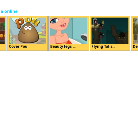
ma online
Cover Pou
Beauty legs ...
Flying Talis...
De