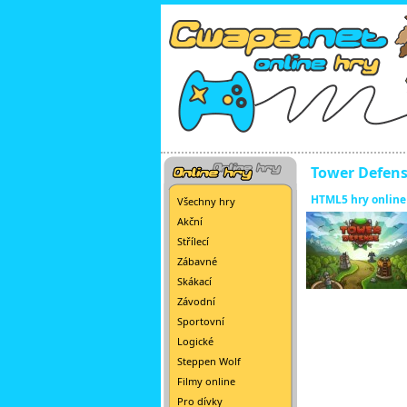
Tower Defen
HTML5 hry online
Všechny hry
Akční
Střílecí
Zábavné
Skákací
Závodní
Sportovní
Logické
Steppen Wolf
Filmy online
Pro dívky