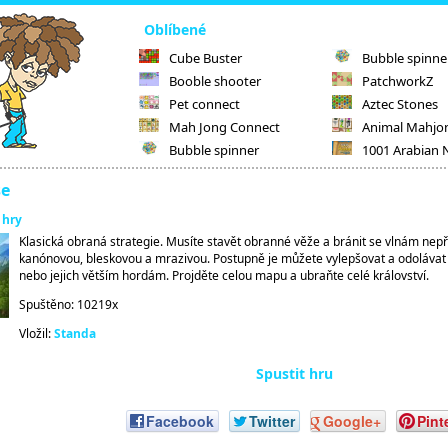
Oblíbené
Cube Buster
Bubble spinne
Booble shooter
PatchworkZ
Pet connect
Aztec Stones
Mah Jong Connect
Animal Mahjo
Bubble spinner
1001 Arabian 
se
 hry
Klasická obraná strategie. Musíte stavět obranné věže a bránit se vlnám nepřá
kanónovou, bleskovou a mrazivou. Postupně je můžete vylepšovat a odolávat 
nebo jejich větším hordám. Projděte celou mapu a ubraňte celé království.
Spuštěno: 10219x
Vložil:
Standa
Spustit hru
Facebook
Twitter
Google+
Pint