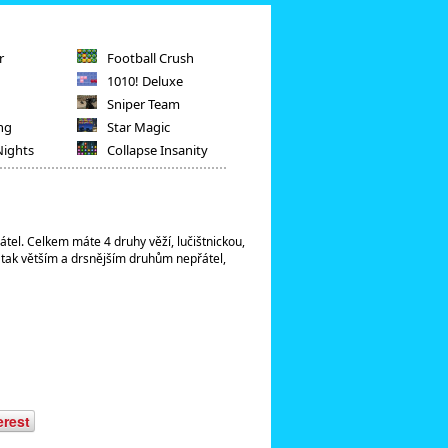
r
Football Crush
1010! Deluxe
Sniper Team
ng
Star Magic
Nights
Collapse Insanity
tel. Celkem máte 4 druhy věží, lučištnickou,
tak větším a drsnějším druhům nepřátel,
erest