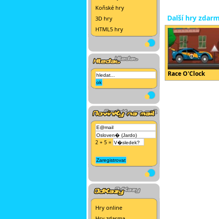
Koňské hry
Další hry zdar
3D hry
HTML5 hry
Race O'Clock
2 + 5 =
Hry online
Hry zdarma