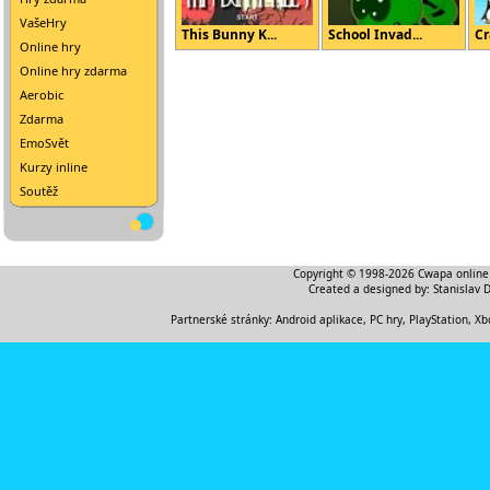
VašeHry
This Bunny K...
School Invad...
Cr
Online hry
Online hry zdarma
Aerobic
Zdarma
EmoSvět
Kurzy inline
Soutěž
Copyright © 1998-2026
Cwapa online
Created a designed by:
Stanislav 
Partnerské stránky:
Android aplikace
,
PC hry, PlayStation, Xb