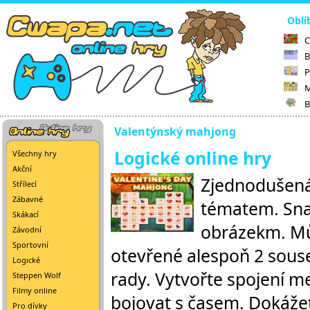
Oblí
C
B
P
M
B
Valentýnský mahjong
Logické online hry
Všechny hry
Akční
Zjednodušená
Střílecí
Zábavné
tématem. Snaž
Skákací
obrázekm. Můž
Závodní
Sportovní
otevřené alespoň 2 souse
Logické
rady. Vytvořte spojení m
Steppen Wolf
Filmy online
bojovat s časem. Dokážete
Pro dívky