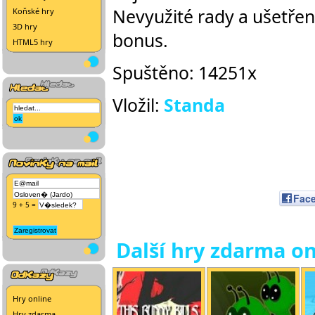
Nevyužité rady a ušetřen
Koňské hry
3D hry
bonus.
HTML5 hry
Spuštěno: 14251x
Vložil:
Standa
Fac
9 + 5 =
Další hry zdarma on
Hry online
Hry zdarma