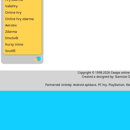
VašeHry
Online hry
Online hry zdarma
Aerobic
Zdarma
EmoSvět
Kurzy inline
Soutěž
Copyright © 1998-2026
Cwapa online
Created a designed by:
Stanislav 
Partnerské stránky:
Android aplikace
,
PC hry, PlayStation, Xb