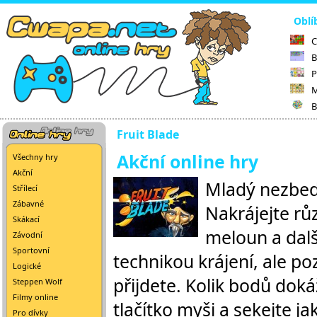
Oblí
C
B
P
M
B
Fruit Blade
Akční online hry
Všechny hry
Akční
Mladý nezbedn
Střílecí
Zábavné
Nakrájejte rů
Skákací
meloun a dalš
Závodní
Sportovní
technikou krájení, ale p
Logické
přijdete. Kolik bodů dok
Steppen Wolf
Filmy online
tlačítko myši a sekejte j
Pro dívky