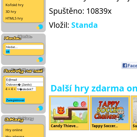
Koňské hry
Spuštěno: 10839x
3D hry
HTML5 hry
Vložil:
Standa
Fac
Další hry zdarma on
4 + 4 =
Candy Thieve...
Tappy Soccer...
Su
Hry online
Hry zdarma