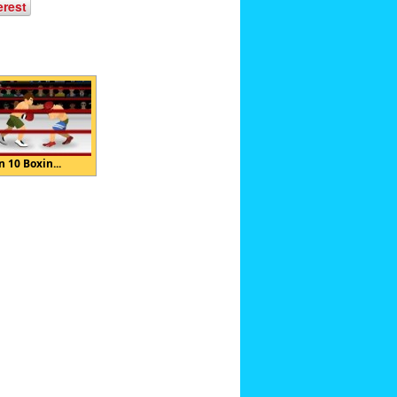
erest
n 10 Boxin...