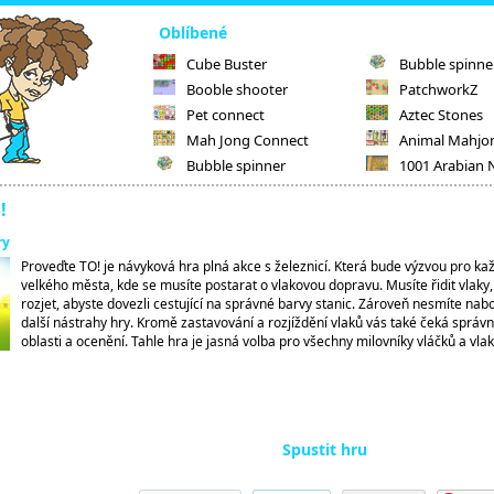
Oblíbené
Cube Buster
Bubble spinne
Booble shooter
PatchworkZ
Pet connect
Aztec Stones
Mah Jong Connect
Animal Mahjo
Bubble spinner
1001 Arabian 
!
ry
Proveďte TO! je návyková hra plná akce s železnicí. Která bude výzvou pro ka
velkého města, kde se musíte postarat o vlakovou dopravu. Musíte řidit vlaky,
rozjet, abyste dovezli cestující na správné barvy stanic. Zároveň nesmíte nab
další nástrahy hry. Kromě zastavování a rozjíždění vlaků vás také čeká správné
oblasti a ocenění. Tahle hra je jasná volba pro všechny milovníky vláčků a vlak
Spustit hru