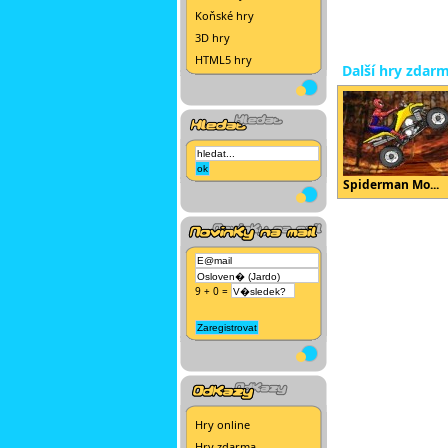
Koňské hry
3D hry
HTML5 hry
Další hry zdar
Spiderman Mo...
9 + 0 =
Hry online
Hry zdarma