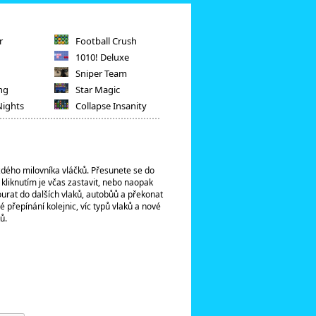
r
Football Crush
1010! Deluxe
Sniper Team
ng
Star Magic
Nights
Collapse Insanity
ždého milovníka vláčků. Přesunete se do
 kliknutím je včas zastavit, nebo naopak
ourat do dalších vlaků, autobůů a překonat
 přepínání kolejnic, víc typů vlaků a nové
ů.