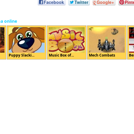
Facebook
Twitter
Google+
Pint
ma online
Puppy Slacki...
Music Box of...
Mech Combats
Be