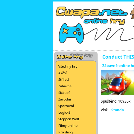
Conduct THIS
Zábavné online h
Všechny hry
Akční
Střílecí
Zábavné
Skákací
Závodní
Spuštěno: 10930x
Sportovní
Vložil:
Standa
Logické
Steppen Wolf
Filmy online
Pro dívky