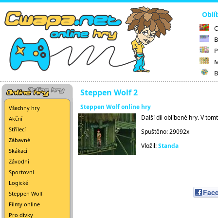
Oblí
C
B
P
M
B
Steppen Wolf 2
Steppen Wolf online hry
Všechny hry
Další díl oblíbené hry. V tom
Akční
Střílecí
Spuštěno: 29092x
Zábavné
Vložil:
Standa
Skákací
Závodní
Sportovní
Logické
Fac
Steppen Wolf
Filmy online
Pro dívky