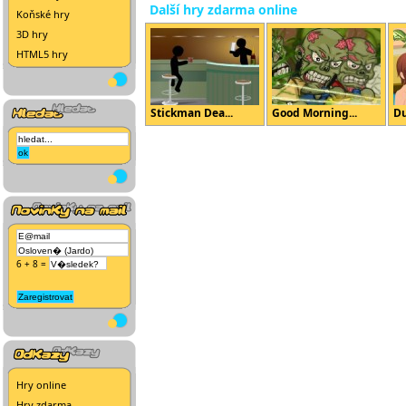
Další hry zdarma online
Koňské hry
3D hry
HTML5 hry
Stickman Dea...
Good Morning...
Du
6 + 8 =
Hry online
Hry zdarma