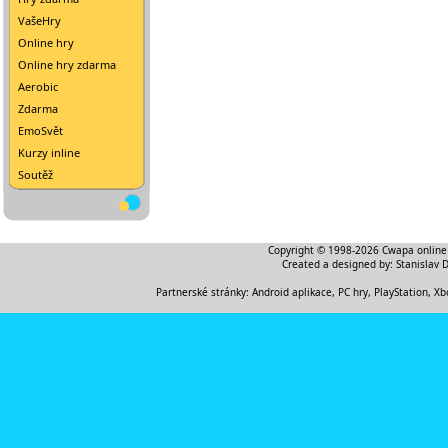
VašeHry
Online hry
Online hry zdarma
Aerobic
Zdarma
EmoSvět
Kurzy inline
Soutěž
Copyright © 1998-2026
Cwapa online
Created a designed by:
Stanislav 
Partnerské stránky:
Android aplikace
,
PC hry, PlayStation, Xb