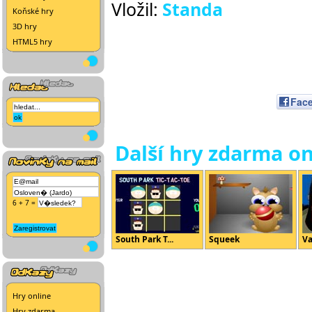
Vložil:
Standa
Koňské hry
3D hry
HTML5 hry
Fac
Další hry zdarma on
6 + 7 =
South Park T...
Squeek
Va
Hry online
Hry zdarma