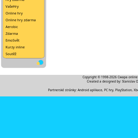
VašeHry
Online hry
Online hry zdarma
Aerobic
Zdarma
EmoSvět
Kurzy inline
Soutěž
Copyright © 1998-2026
Cwapa online
Created a designed by:
Stanislav 
Partnerské stránky:
Android aplikace
,
PC hry, PlayStation, Xb