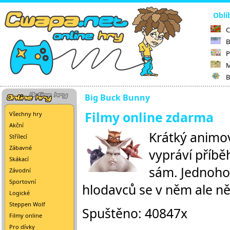
Oblí
C
B
P
M
B
Big Buck Bunny
Filmy online zdarma
Všechny hry
Akční
Krátký animo
Střílecí
Zábavné
vypráví příbě
Skákací
sám. Jednoho
Závodní
Sportovní
hlodavců se v něm ale něc
Logické
Steppen Wolf
Spuštěno: 40847x
Filmy online
Pro dívky