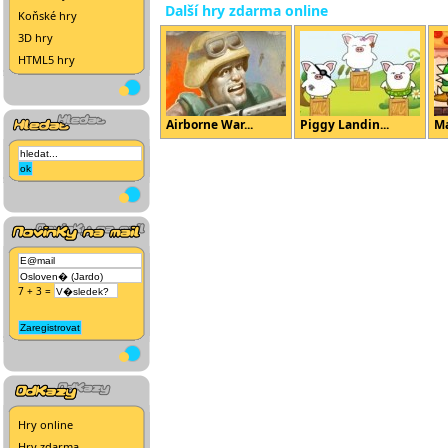
Další hry zdarma online
Koňské hry
3D hry
HTML5 hry
Airborne War...
Piggy Landin...
Ma
7 + 3 =
Hry online
Hry zdarma