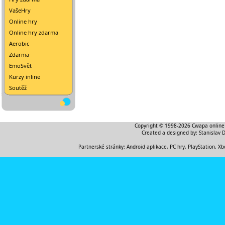
VašeHry
Online hry
Online hry zdarma
Aerobic
Zdarma
EmoSvět
Kurzy inline
Soutěž
Copyright © 1998-2026
Cwapa online
Created a designed by:
Stanislav 
Partnerské stránky:
Android aplikace
,
PC hry, PlayStation, Xb