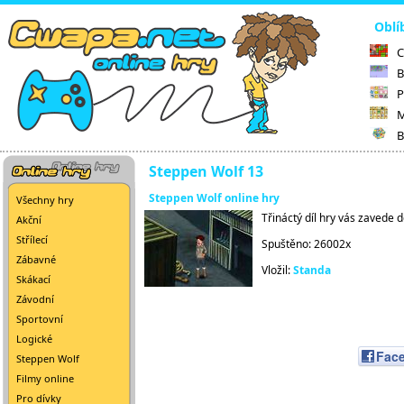
Oblí
C
B
P
M
B
Steppen Wolf 13
Steppen Wolf online hry
Všechny hry
Třináctý díl hry vás zavede 
Akční
Střílecí
Spuštěno: 26002x
Zábavné
Vložil:
Standa
Skákací
Závodní
Sportovní
Logické
Fac
Steppen Wolf
Filmy online
Pro dívky