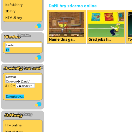
Koňské hry
Další hry zdarma online
3D hry
HTML5 hry
Name this ga...
Grad jobs fi...
To
8 + 0 =
Hry online
Hry zdarma