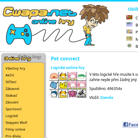
Oblí
C
B
P
M
B
Pet connect
Logické online hry
Všechny hry
V této logické hře musíte k s
Akční
zahne nejde přes žádný jiný
Střílecí
Spuštěno: 496354x
Zábavné
Skákací
Vložil:
Standa
Závodní
Sportovní
Logické
Steppen Wolf
Fac
Filmy online
Pro dívky