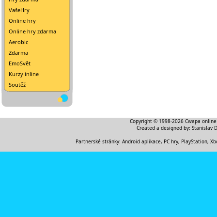
VašeHry
Online hry
Online hry zdarma
Aerobic
Zdarma
EmoSvět
Kurzy inline
Soutěž
Copyright © 1998-2026
Cwapa online
Created a designed by:
Stanislav 
Partnerské stránky:
Android aplikace
,
PC hry, PlayStation, Xb