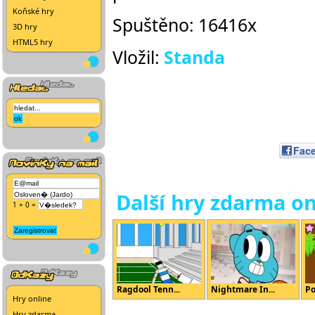
Koňské hry
Spuštěno: 16416x
3D hry
HTML5 hry
Vložil:
Standa
Fac
Další hry zdarma on
1 + 0 =
Ragdool Tenn...
Nightmare In...
Po
Hry online
Hry zdarma