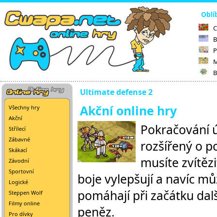
Oblí
C
B
P
M
B
Ultimate defense 2
Akční online hry
Všechny hry
Akční
Pokračování ú
Střílecí
Zábavné
rozšířený o p
Skákací
musíte zvítěz
Závodní
Sportovní
boje vylepšují a navíc mů
Logické
pomáhají při začátku dalš
Steppen Wolf
Filmy online
peněz.
Pro dívky