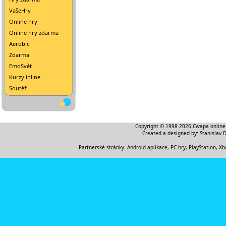
VašeHry
Online hry
Online hry zdarma
Aerobic
Zdarma
EmoSvět
Kurzy inline
Soutěž
Copyright © 1998-2026
Cwapa online
Created a designed by:
Stanislav 
Partnerské stránky:
Android aplikace
,
PC hry, PlayStation, Xb