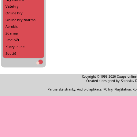
VašeHry
Online hry
Online hry zdarma
Aerobic
Zdarma
EmoSvět
Kurzy inline
Soutěž
Copyright © 1998-2026
Cwapa online
Created a designed by:
Stanislav 
Partnerské stránky:
Android aplikace
,
PC hry, PlayStation, Xb