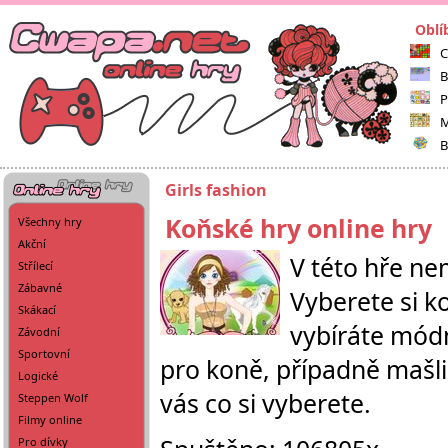
Oblí
C
B
P
M
B
Girls fashion
Koňské hry online hry
Všechny hry
Akční
V této hře ne
Střílecí
Zábavné
Vyberete si k
Skákací
vybíráte módn
Závodní
Sportovní
pro koně, případně mašlič
Logické
vás co si vyberete.
Steppen Wolf
Filmy online
Pro dívky