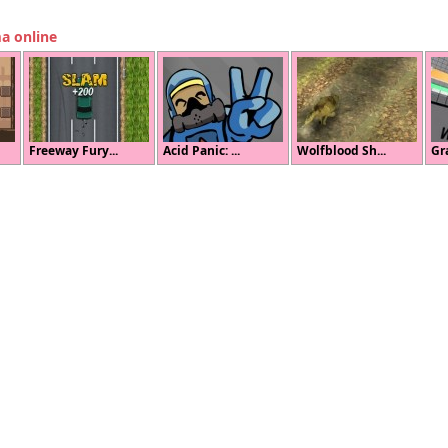
ma online
Freeway Fury...
Acid Panic: ...
Wolfblood Sh...
Gr