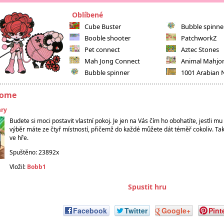
Oblíbené
Cube Buster
Bubble spinne
Booble shooter
PatchworkZ
Pet connect
Aztec Stones
Mah Jong Connect
Animal Mahjo
Bubble spinner
1001 Arabian 
home
hry
Budete si moci postavit vlastní pokoj. Je jen na Vás čím ho obohatíte, jestli 
výběr máte ze čtyř místností, přičemž do každé můžete dát téměř cokoliv. Ta
ve hře.
Spuštěno: 23892x
Vložil:
Bobb1
Spustit hru
Facebook
Twitter
Google+
Pint