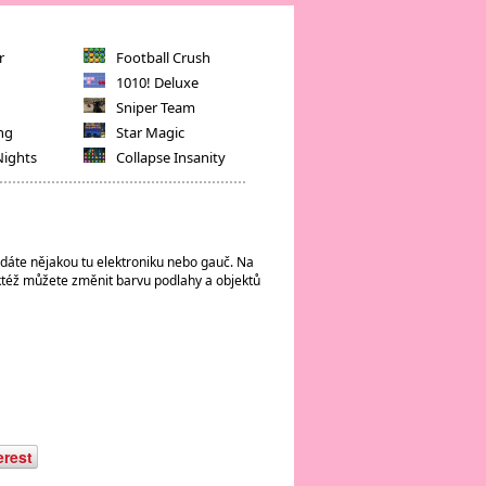
r
Football Crush
1010! Deluxe
Sniper Team
ng
Star Magic
Nights
Collapse Insanity
mu dáte nějakou tu elektroniku nebo gauč. Na
ktéž můžete změnit barvu podlahy a objektů
erest