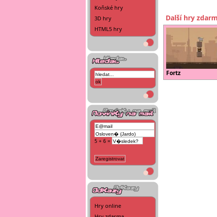
Koňské hry
Další hry zdar
3D hry
HTML5 hry
Fortz
5 + 6 =
Hry online
Hry zdarma