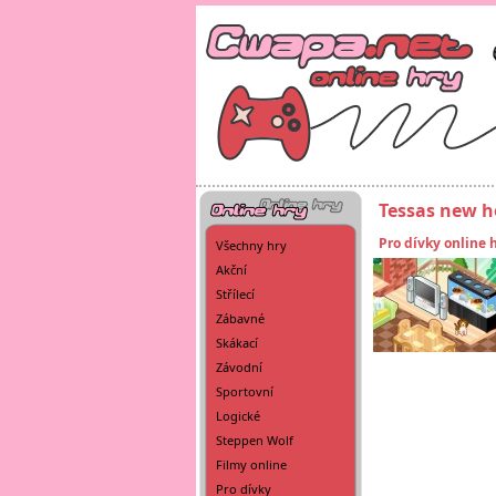
Tessas new 
Pro dívky online 
Všechny hry
Akční
Střílecí
Zábavné
Skákací
Závodní
Sportovní
Logické
Steppen Wolf
Filmy online
Pro dívky