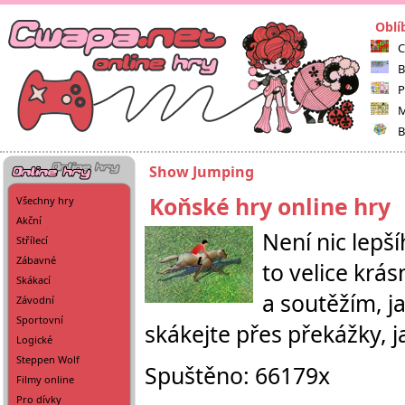
Oblí
C
B
P
M
B
Show Jumping
Koňské hry online hry
Všechny hry
Akční
Není nic lepší
Střílecí
Zábavné
to velice krá
Skákací
a soutěžím, j
Závodní
Sportovní
skákejte přes překážky, ja
Logické
Steppen Wolf
Spuštěno: 66179x
Filmy online
Pro dívky