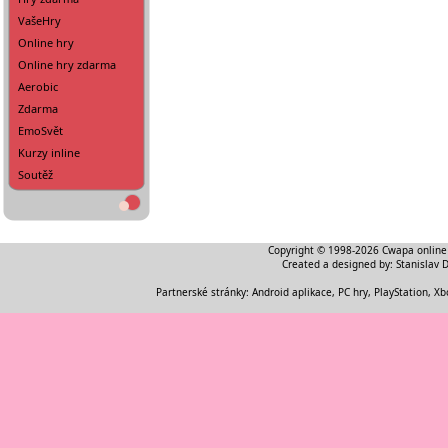
VašeHry
Online hry
Online hry zdarma
Aerobic
Zdarma
EmoSvět
Kurzy inline
Soutěž
Copyright © 1998-2026
Cwapa online
Created a designed by:
Stanislav 
Partnerské stránky:
Android aplikace
,
PC hry, PlayStation, Xb