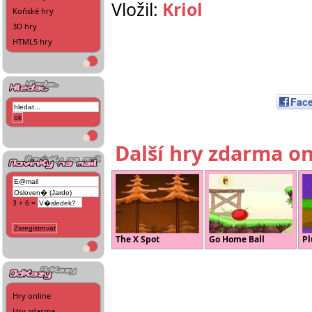
Vložil:
Kriol
Koňské hry
3D hry
HTML5 hry
Fac
Další hry zdarma on
3 + 6 =
The X Spot
Go Home Ball
P
Hry online
Hry zdarma