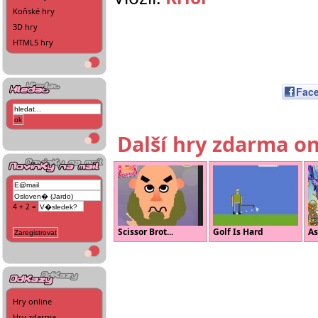
Koňské hry
3D hry
HTML5 hry
Fac
Další hry zdarma on
4 + 2 =
Scissor Brot...
Golf Is Hard
As
Hry online
Hry zdarma