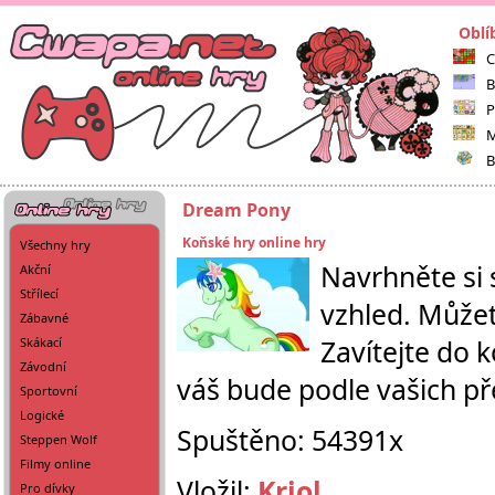
Oblí
C
B
P
M
B
Dream Pony
Koňské hry online hry
Všechny hry
Navrhněte si 
Akční
Střílecí
vzhled. Můžete
Zábavné
Zavítejte do 
Skákací
Závodní
váš bude podle vašich př
Sportovní
Logické
Spuštěno: 54391x
Steppen Wolf
Filmy online
Vložil:
Kriol
Pro dívky