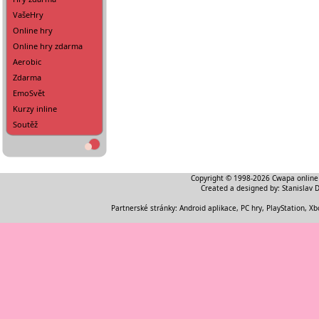
VašeHry
Online hry
Online hry zdarma
Aerobic
Zdarma
EmoSvět
Kurzy inline
Soutěž
Copyright © 1998-2026
Cwapa online
Created a designed by:
Stanislav 
Partnerské stránky:
Android aplikace
,
PC hry, PlayStation, Xb