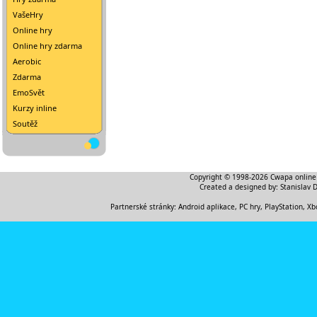
VašeHry
Online hry
Online hry zdarma
Aerobic
Zdarma
EmoSvět
Kurzy inline
Soutěž
Copyright © 1998-2026
Cwapa online
Created a designed by:
Stanislav 
Partnerské stránky:
Android aplikace
,
PC hry, PlayStation, Xb