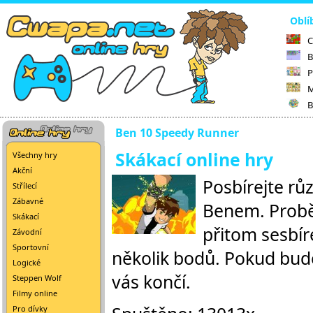
Oblí
C
B
P
M
B
Ben 10 Speedy Runner
Skákací online hry
Všechny hry
Akční
Posbírejte rů
Střílecí
Zábavné
Benem. Probě
Skákací
přitom sesbír
Závodní
Sportovní
několik bodů. Pokud bude
Logické
vás končí.
Steppen Wolf
Filmy online
Pro dívky