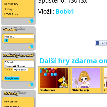
Spuštěno: 13013x
Koňské hry
3D hry
Vložil:
Bobb1
HTML5 hry
Fac
Další hry zdarma on
7 + 9 =
Dostaň veš...
Oblečte kr�...
Pr
Hry online
Hry zdarma