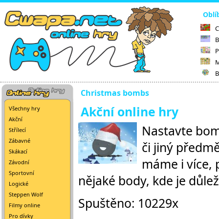
Oblí
C
B
P
M
B
Christmas bombs
Akční online hry
Všechny hry
Akční
Nastavte bom
Střílecí
Zábavné
či jiný předmě
Skákací
máme i více, 
Závodní
Sportovní
nějaké body, kde je důlež
Logické
Steppen Wolf
Spuštěno: 10229x
Filmy online
Pro dívky