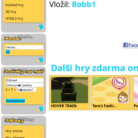
Vložil:
Bobb1
Koňské hry
3D hry
HTML5 hry
Fac
Další hry zdarma on
2 + 7 =
HOVER TRAIN
Tara's Fashi...
Po
Hry online
Hry zdarma