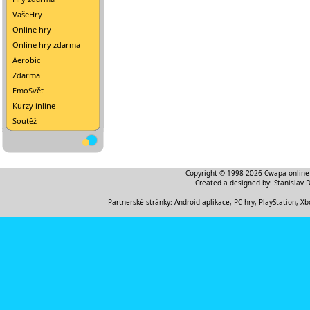
VašeHry
Online hry
Online hry zdarma
Aerobic
Zdarma
EmoSvět
Kurzy inline
Soutěž
Copyright © 1998-2026
Cwapa online
Created a designed by:
Stanislav 
Partnerské stránky:
Android aplikace
,
PC hry, PlayStation, Xb