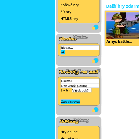
Koňské hry
Další hry zdar
3D hry
HTML5 hry
Arnys battle...
1 + 6 =
Hry online
Hry zdarma