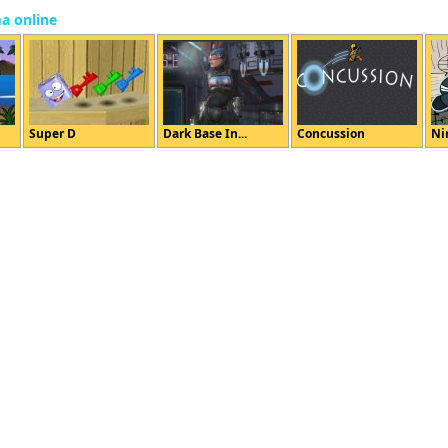
ma online
Super D
Dark Base In...
Concussion
Ni