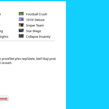
r
Football Crush
1010! Deluxe
Sniper Team
ng
Star Magic
Nights
Collapse Insanity
ostřílet přes nepřátele, kteří lítají proti
í úroveň.
erest