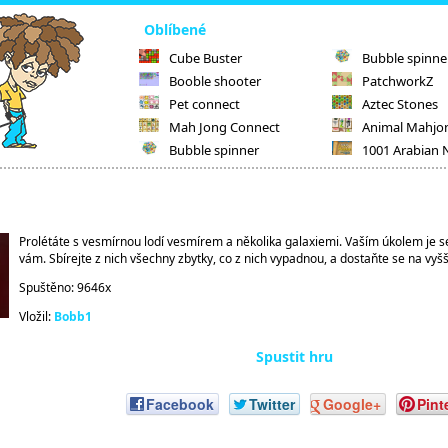
Oblíbené
Cube Buster
Bubble spinne
Booble shooter
PatchworkZ
Pet connect
Aztec Stones
Mah Jong Connect
Animal Mahjo
Bubble spinner
1001 Arabian 
Prolétáte s vesmírnou lodí vesmírem a několika galaxiemi. Vaším úkolem je se pr
vám. Sbírejte z nich všechny zbytky, co z nich vypadnou, a dostaňte se na vyšš
Spuštěno: 9646x
Vložil:
Bobb1
Spustit hru
Facebook
Twitter
Google+
Pint