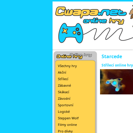
Starcede
Střílecí online hry
Všechny hry
Akční
Střílecí
Zábavné
Skákací
Závodní
Sportovní
Logické
Steppen Wolf
Filmy online
Pro dívky