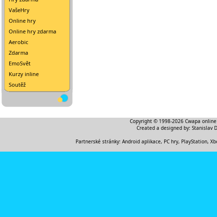
VašeHry
Online hry
Online hry zdarma
Aerobic
Zdarma
EmoSvět
Kurzy inline
Soutěž
Copyright © 1998-2026
Cwapa online
Created a designed by:
Stanislav 
Partnerské stránky:
Android aplikace
,
PC hry, PlayStation, Xb