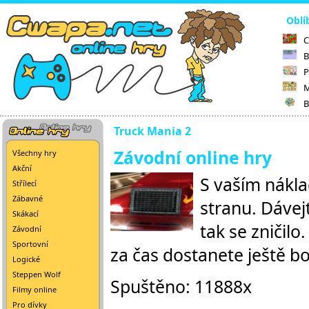
Oblí
C
B
P
M
B
Truck Mania 2
Závodní online hry
Všechny hry
Akční
S vaším nákl
Střílecí
Zábavné
stranu. Dávej
Skákací
tak se zničilo
Závodní
Sportovní
za čas dostanete ještě b
Logické
Steppen Wolf
Spuštěno: 11888x
Filmy online
Pro dívky