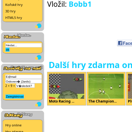
Vložil:
Bobb1
Koňské hry
3D hry
HTML5 hry
Fac
Další hry zdarma on
2 + 9 =
Moto Racing ...
The Champion...
Pl
Hry online
Hry zdarma