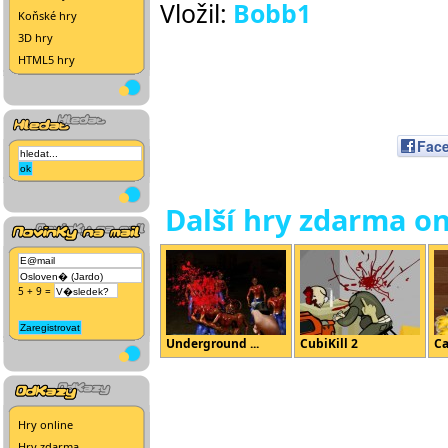
Vložil:
Bobb1
Koňské hry
3D hry
HTML5 hry
Fac
Další hry zdarma on
5 + 9 =
Underground ...
CubiKill 2
Ca
Hry online
Hry zdarma