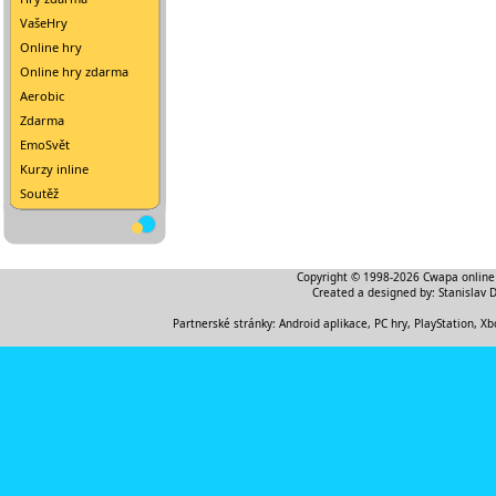
VašeHry
Online hry
Online hry zdarma
Aerobic
Zdarma
EmoSvět
Kurzy inline
Soutěž
Copyright © 1998-2026
Cwapa online
Created a designed by:
Stanislav 
Partnerské stránky:
Android aplikace
,
PC hry, PlayStation, Xb