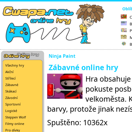
Oblí
C
B
P
M
B
Ninja Paint
Zábavné online hry
Všechny hry
Akční
Hra obsahuje 
Střílecí
Zábavné
pokuste posbí
Skákací
velkoměsta. K
Závodní
Sportovní
barvy, protože jinak nezí
Logické
Steppen Wolf
Spuštěno: 10362x
Filmy online
Pro dívky