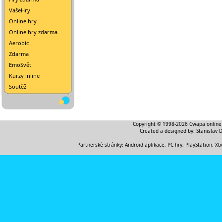
VašeHry
Online hry
Online hry zdarma
Aerobic
Zdarma
EmoSvět
Kurzy inline
Soutěž
Copyright © 1998-2026
Cwapa online
Created a designed by:
Stanislav 
Partnerské stránky:
Android aplikace
,
PC hry, PlayStation, Xb