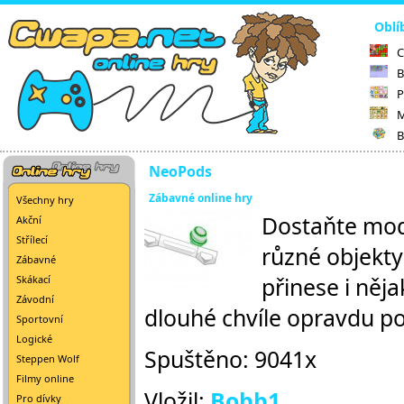
Oblí
C
B
P
M
B
NeoPods
Zábavné online hry
Všechny hry
Dostaňte mod
Akční
Střílecí
různé objekt
Zábavné
přinese i něj
Skákací
Závodní
dlouhé chvíle opravdu po
Sportovní
Logické
Spuštěno: 9041x
Steppen Wolf
Filmy online
Vložil:
Bobb1
Pro dívky