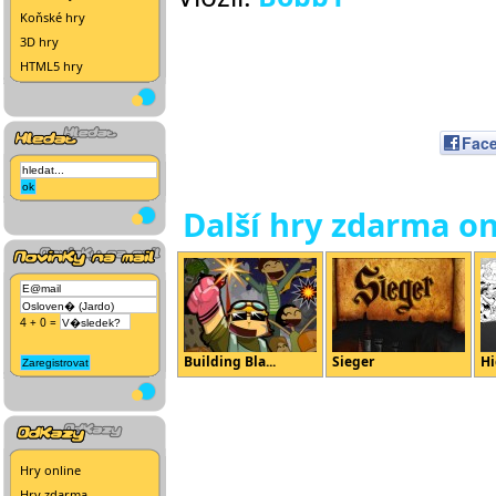
Koňské hry
3D hry
HTML5 hry
Fac
Další hry zdarma on
4 + 0 =
Building Bla...
Sieger
Hi
Hry online
Hry zdarma